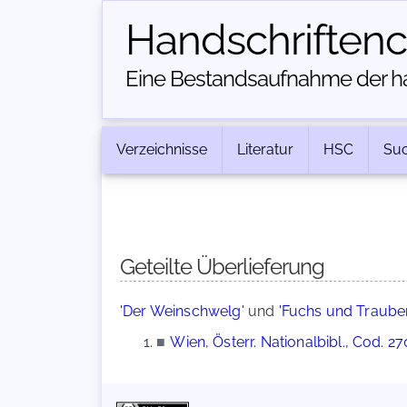
Handschriften­
Eine Bestandsaufnahme der han
Verzeichnisse
Literatur
HSC
Su
Geteilte Überlieferung
'Der Weinschwelg'
und
'Fuchs und Traube
■
Wien, Österr. Nationalbibl., Cod. 2