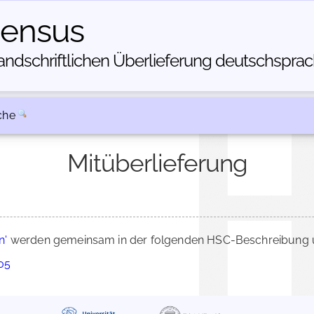
census
dschriftlichen Über­lieferung deutschsprachi
che
Mitüberlieferung
n'
werden gemeinsam in der folgenden HSC-Beschreibung üb
705