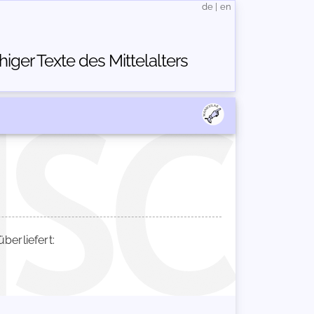
de
|
en
ger Texte des Mittelalters
erliefert: