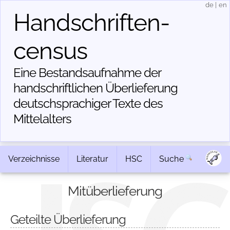
de
|
en
Handschriften­
census
Eine Bestandsaufnahme der
handschriftlichen Über­lieferung
deutschsprachiger Texte des
Mittelalters
Verzeichnisse
Literatur
HSC
Suche
Mitüberlieferung
Geteilte Überlieferung