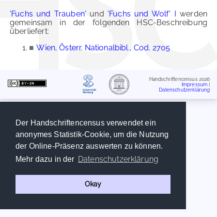
'Fuchs und Trauben'
und
'Fuchs und Wolf' I
werden
gemeinsam in der folgenden HSC-Beschreibung
überliefert:
■
Wien, Österr. Nationalbibl., Cod. 2705
Handschriftencensus 2026
Impressum
|
Datenschutzerklärung
Der Handschriftencensus verwendet ein
anonymes Statistik-Cookie, um die Nutzung
der Online-Präsenz auswerten zu können.
Datenschutzerklärung
Mehr dazu in der
Okay