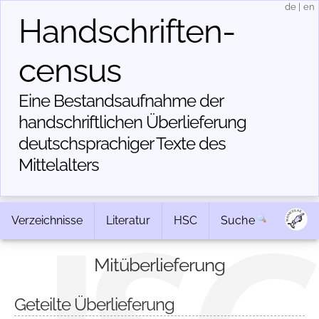
de
|
en
Handschriften­
census
Eine Bestandsaufnahme der
handschriftlichen Über­lieferung
deutschsprachiger Texte des
Mittelalters
Verzeichnisse
Literatur
HSC
Suche
Mitüberlieferung
Geteilte Überlieferung