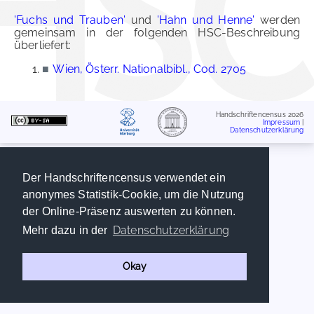
'Fuchs und Trauben'
und
'Hahn und Henne'
werden
gemeinsam in der folgenden HSC-Beschreibung
überliefert:
■
Wien, Österr. Nationalbibl., Cod. 2705
Handschriftencensus 2026
Impressum
|
Datenschutzerklärung
Der Handschriftencensus verwendet ein
anonymes Statistik-Cookie, um die Nutzung
der Online-Präsenz auswerten zu können.
Datenschutzerklärung
Mehr dazu in der
Okay