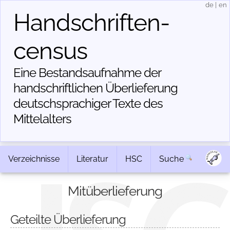
de
|
en
Handschriften­
census
Eine Bestandsaufnahme der
handschriftlichen Über­lieferung
deutschsprachiger Texte des
Mittelalters
Verzeichnisse
Literatur
HSC
Suche
Mitüberlieferung
Geteilte Überlieferung