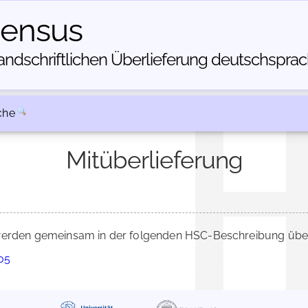
census
dschriftlichen Über­lieferung deutschsprachi
che
Mitüberlieferung
erden gemeinsam in der folgenden HSC-Beschreibung überl
705