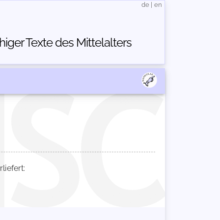
de
|
en
ger Texte des Mittelalters
iefert: