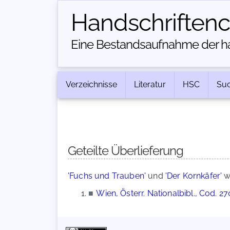
Handschriften­
Eine Bestandsaufnahme der han
Verzeichnisse
Literatur
HSC
Su
Geteilte Überlieferung
'Fuchs und Trauben'
und
'Der Kornkäfer'
w
■
Wien, Österr. Nationalbibl., Cod. 2