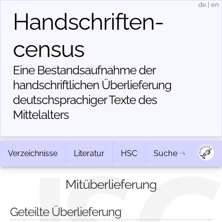
de
|
en
Handschriften­
census
Eine Bestandsaufnahme der
handschriftlichen Über­lieferung
deutschsprachiger Texte des
Mittelalters
Verzeichnisse
Literatur
HSC
Suche
Mitüberlieferung
Geteilte Überlieferung