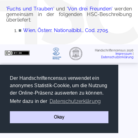
'Fuchs und Trauben'
und
'Von drei Freunden'
werden
gemeinsam in der folgenden HSC-Beschreibung
überliefert:
■
Wien, Österr. Nationalbibl., Cod. 2705
Handschriftencensus 2026
Impressum
|
Datenschutzerklärung
Der Handschriftencensus verwendet ein
anonymes Statistik-Cookie, um die Nutzung
der Online-Präsenz auswerten zu können.
Datenschutzerklärung
Mehr dazu in der
Okay