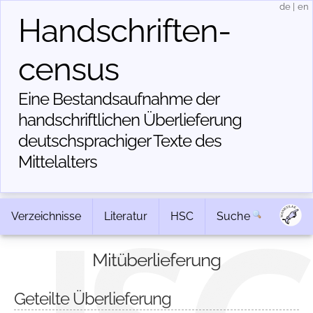
de
|
en
Handschriften­
census
Eine Bestandsaufnahme der
handschriftlichen Über­lieferung
deutschsprachiger Texte des
Mittelalters
Verzeichnisse
Literatur
HSC
Suche
Mitüberlieferung
Geteilte Überlieferung