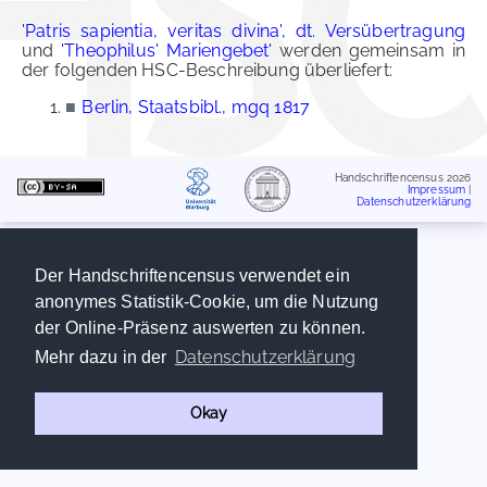
'Patris sapientia, veritas divina', dt. Versübertragung
und
'Theophilus' Mariengebet'
werden gemeinsam in
der folgenden HSC-Beschreibung überliefert:
■
Berlin, Staatsbibl., mgq 1817
Handschriftencensus 2026
Impressum
|
Datenschutzerklärung
Der Handschriftencensus verwendet ein
anonymes Statistik-Cookie, um die Nutzung
der Online-Präsenz auswerten zu können.
Datenschutzerklärung
Mehr dazu in der
Okay