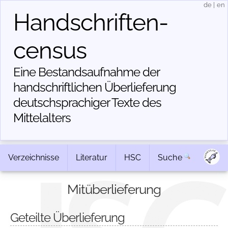
de
|
en
Handschriften­
census
Eine Bestandsaufnahme der
handschriftlichen Über­lieferung
deutschsprachiger Texte des
Mittelalters
Verzeichnisse
Literatur
HSC
Suche
Mitüberlieferung
Geteilte Überlieferung