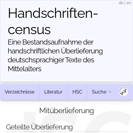
de
|
en
Handschriften­
census
Eine Bestandsaufnahme der
handschriftlichen Über­lieferung
deutschsprachiger Texte des
Mittelalters
Verzeichnisse
Literatur
HSC
Suche
Mitüberlieferung
Geteilte Überlieferung