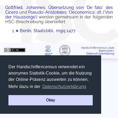
Gottfried, Johannes: Übersetzung von 'De fato' des
Cicero
und
Pseudo-Aristoteles: 'Oeconomica', dt. ('Von
der Haussorge')
werden gemeinsam in der folgenden
HSC-Beschreibung überliefert:
■
Berlin, Staatsbibl., mgq 1477
Handschriftencensus 2026
Impressum
|
Datenschutzerklärung
Der Handschriftencensus verwendet ein
anonymes Statistik-Cookie, um die Nutzung
der Online-Präsenz auswerten zu können.
Datenschutzerklärung
Mehr dazu in der
Okay