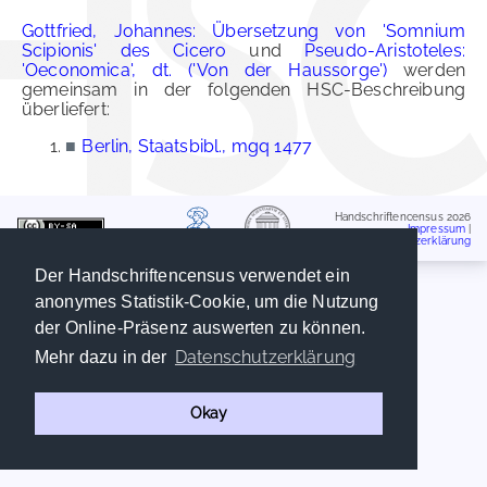
Gottfried, Johannes: Übersetzung von 'Somnium
Scipionis' des Cicero
und
Pseudo-Aristoteles:
'Oeconomica', dt. ('Von der Haussorge')
werden
gemeinsam in der folgenden HSC-Beschreibung
überliefert:
■
Berlin, Staatsbibl., mgq 1477
Handschriftencensus 2026
Impressum
|
Datenschutzerklärung
Der Handschriftencensus verwendet ein
anonymes Statistik-Cookie, um die Nutzung
der Online-Präsenz auswerten zu können.
Datenschutzerklärung
Mehr dazu in der
Okay