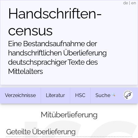
de
|
en
Handschriften­
census
Eine Bestandsaufnahme der
handschriftlichen Über­lieferung
deutschsprachiger Texte des
Mittelalters
Verzeichnisse
Literatur
HSC
Suche
Mitüberlieferung
Geteilte Überlieferung