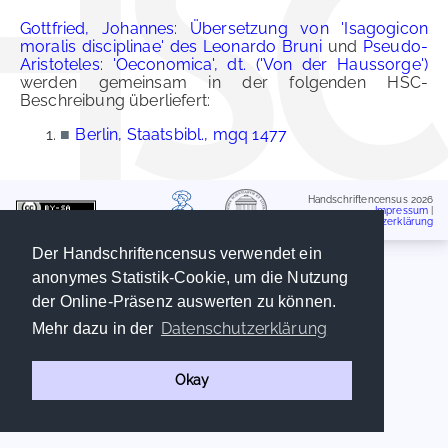
Gottfried, Johannes: Übersetzung von 'Isagogicon
moralis disciplinae' des Leonardo Bruni
und
Pseudo-
Aristoteles: 'Oeconomica', dt. ('Von der Haussorge')
werden gemeinsam in der folgenden HSC-
Beschreibung überliefert:
■
Berlin, Staatsbibl., mgq 1477
Handschriftencensus 2026
Impressum
|
Datenschutzerklärung
Der Handschriftencensus verwendet ein
anonymes Statistik-Cookie, um die Nutzung
der Online-Präsenz auswerten zu können.
Datenschutzerklärung
Mehr dazu in der
Okay