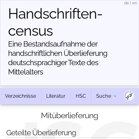
de
|
en
Handschriften­
census
Eine Bestandsaufnahme der
handschriftlichen Über­lieferung
deutschsprachiger Texte des
Mittelalters
Verzeichnisse
Literatur
HSC
Suche
Mitüberlieferung
Geteilte Überlieferung