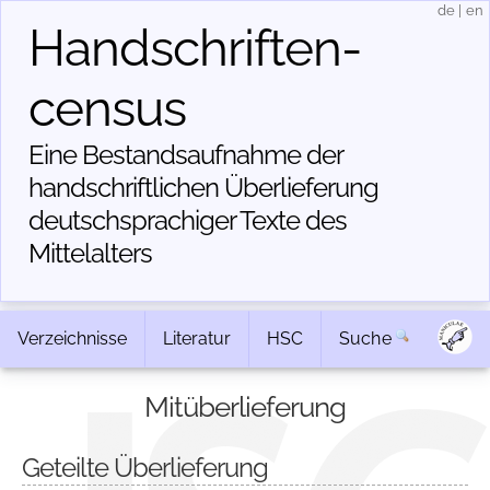
de
|
en
Handschriften­
census
Eine Bestandsaufnahme der
handschriftlichen Über­lieferung
deutschsprachiger Texte des
Mittelalters
Verzeichnisse
Literatur
HSC
Suche
Mitüberlieferung
Geteilte Überlieferung