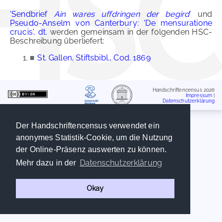
'Sendbrief
Ain wares uffdringen der begird
'
und
Pseudo-Anselm von Canterbury: 'De mensuratione
crucis', dt.
werden gemeinsam in der folgenden HSC-
Beschreibung überliefert:
■
St. Gallen, Stiftsbibl., Cod. 1869
Handschriftencensus 2026
Impressum
|
Datenschutzerklärung
Der Handschriftencensus verwendet ein
anonymes Statistik-Cookie, um die Nutzung
der Online-Präsenz auswerten zu können.
Datenschutzerklärung
Mehr dazu in der
Okay