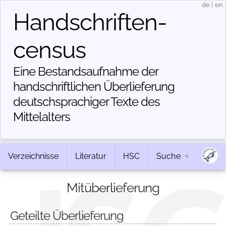
de
|
en
Handschriften­
census
Eine Bestandsaufnahme der
handschriftlichen Über­lieferung
deutschsprachiger Texte des
Mittelalters
Verzeichnisse
Literatur
HSC
Suche
Mitüberlieferung
Geteilte Überlieferung