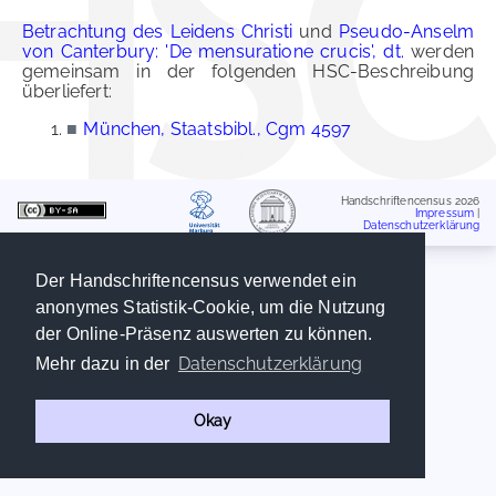
Betrachtung des Leidens Christi
und
Pseudo-Anselm
von Canterbury: 'De mensuratione crucis', dt.
werden
gemeinsam in der folgenden HSC-Beschreibung
überliefert:
■
München, Staatsbibl., Cgm 4597
Handschriftencensus 2026
Impressum
|
Datenschutzerklärung
Der Handschriftencensus verwendet ein
anonymes Statistik-Cookie, um die Nutzung
der Online-Präsenz auswerten zu können.
Datenschutzerklärung
Mehr dazu in der
Okay