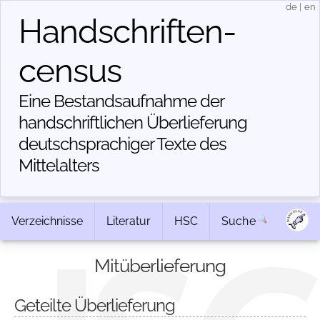
de
|
en
Handschriften­
census
Eine Bestandsaufnahme der
handschriftlichen Über­lieferung
deutschsprachiger Texte des
Mittelalters
Verzeichnisse
Literatur
HSC
Suche
Mitüberlieferung
Geteilte Überlieferung