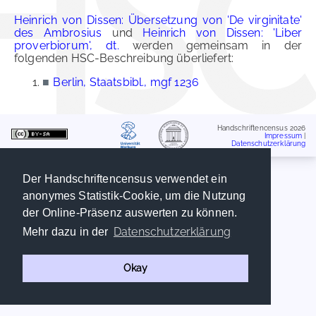
Heinrich von Dissen: Übersetzung von 'De virginitate'
des Ambrosius
und
Heinrich von Dissen: 'Liber
proverbiorum', dt.
werden gemeinsam in der
folgenden HSC-Beschreibung überliefert:
■
Berlin, Staatsbibl., mgf 1236
Handschriftencensus 2026
Impressum
|
Datenschutzerklärung
Der Handschriftencensus verwendet ein
anonymes Statistik-Cookie, um die Nutzung
der Online-Präsenz auswerten zu können.
Datenschutzerklärung
Mehr dazu in der
Okay