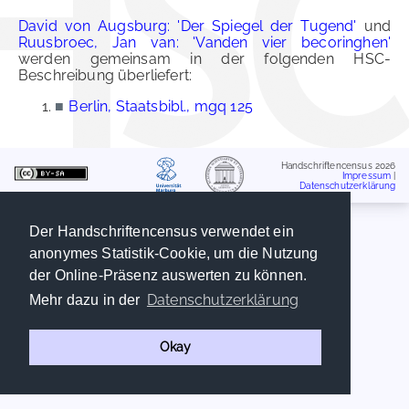
David von Augsburg: 'Der Spiegel der Tugend'
und
Ruusbroec, Jan van: 'Vanden vier becoringhen'
werden gemeinsam in der folgenden HSC-
Beschreibung überliefert:
■
Berlin, Staatsbibl., mgq 125
Handschriftencensus 2026
Impressum
|
Datenschutzerklärung
Der Handschriftencensus verwendet ein
anonymes Statistik-Cookie, um die Nutzung
der Online-Präsenz auswerten zu können.
Datenschutzerklärung
Mehr dazu in der
Okay