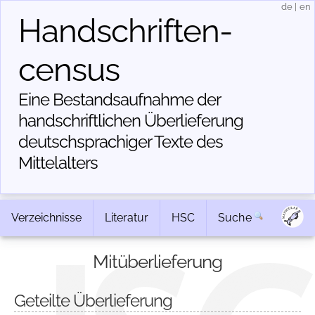
de
|
en
Handschriften­
census
Eine Bestandsaufnahme der
handschriftlichen Über­lieferung
deutschsprachiger Texte des
Mittelalters
Verzeichnisse
Literatur
HSC
Suche
Mitüberlieferung
Geteilte Überlieferung