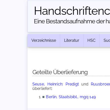
Handschriften­
Eine Bestandsaufnahme der han
Verzeichnisse
Literatur
HSC
Su
Geteilte Überlieferung
Seuse, Heinrich: Predigt
und
Ruusbroec
überliefert:
■
Berlin, Staatsbibl., mgq 149