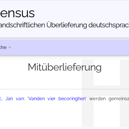
census
dschriftlichen Über­lieferung deutschsprachi
che
Mitüberlieferung
, Jan van: 'Vanden vier becoringhen'
werden gemeinsa