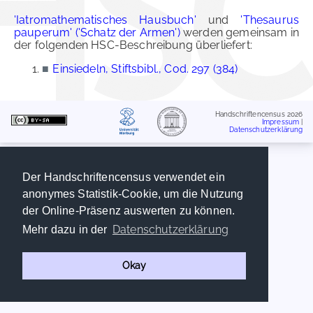
'Iatromathematisches Hausbuch'
und
'Thesaurus
pauperum' ('Schatz der Armen')
werden gemeinsam in
der folgenden HSC-Beschreibung überliefert:
■
Einsiedeln, Stiftsbibl., Cod. 297 (384)
Handschriftencensus 2026
Impressum
|
Datenschutzerklärung
Der Handschriftencensus verwendet ein
anonymes Statistik-Cookie, um die Nutzung
der Online-Präsenz auswerten zu können.
Datenschutzerklärung
Mehr dazu in der
Okay