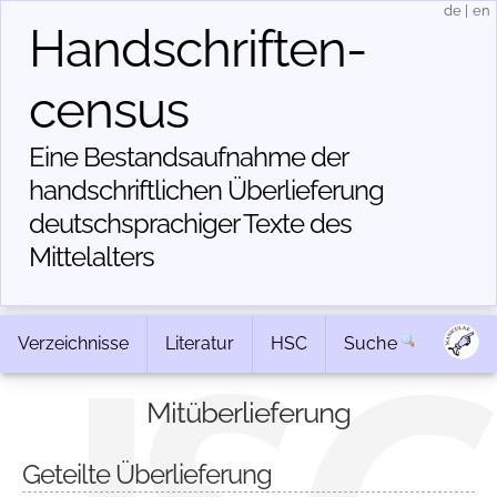
de
|
en
Handschriften­
census
Eine Bestandsaufnahme der
handschriftlichen Über­lieferung
deutschsprachiger Texte des
Mittelalters
Verzeichnisse
Literatur
HSC
Suche
Mitüberlieferung
Geteilte Überlieferung