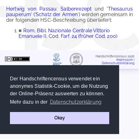
Hertwig von Passau: Salbenrezept
und
'Thesaurus
pauperum' ('Schatz der Armen')
werden gemeinsam in
der folgenden HSC-Beschreibung überliefert:
■
Rom, Bibl. Nazionale Centrale Vittorio
Emanuele II, Cod. Farf. 24 (früher Cod. 200)
Handschriftencensus 2026
Impressum
|
Datenschutzerklärung
Der Handschriftencensus verwendet ein
anonymes Statistik-Cookie, um die Nutzung
der Online-Präsenz auswerten zu können.
Datenschutzerklärung
Mehr dazu in der
Okay