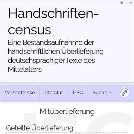
de
|
en
Handschriften­
census
Eine Bestandsaufnahme der
handschriftlichen Über­lieferung
deutschsprachiger Texte des
Mittelalters
Verzeichnisse
Literatur
HSC
Suche
Mitüberlieferung
Geteilte Überlieferung