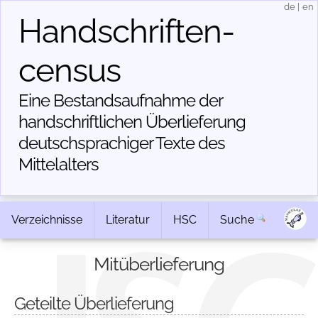
de
|
en
Handschriften­
census
Eine Bestandsaufnahme der
handschriftlichen Über­lieferung
deutschsprachiger Texte des
Mittelalters
Verzeichnisse
Literatur
HSC
Suche
Mitüberlieferung
Geteilte Überlieferung