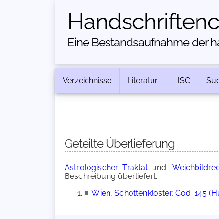
Handschriften­
Eine Bestandsaufnahme der han
Verzeichnisse
Literatur
HSC
Su
Geteilte Überlieferung
Astrologischer Traktat
und
'Weichbildre
Beschreibung überliefert:
■
Wien, Schottenkloster, Cod. 145 (H