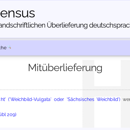
census
dschriftlichen Über­lieferung deutschsprachi
che
Mitüberlieferung
cht' ('Weichbild-Vulgata' oder 'Sächsisches Weichbild')
wer
übl 209)