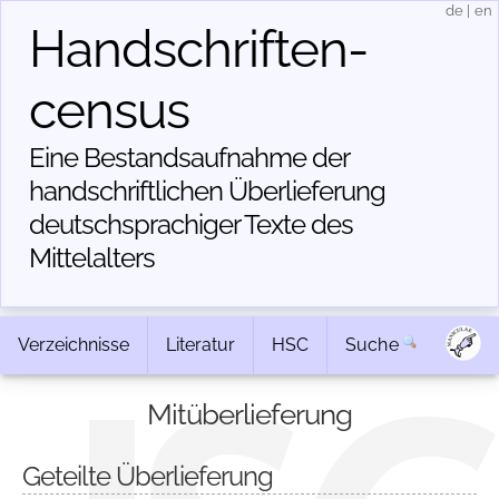
de
|
en
Handschriften­
census
Eine Bestandsaufnahme der
handschriftlichen Über­lieferung
deutschsprachiger Texte des
Mittelalters
Verzeichnisse
Literatur
HSC
Suche
Mitüberlieferung
Geteilte Überlieferung