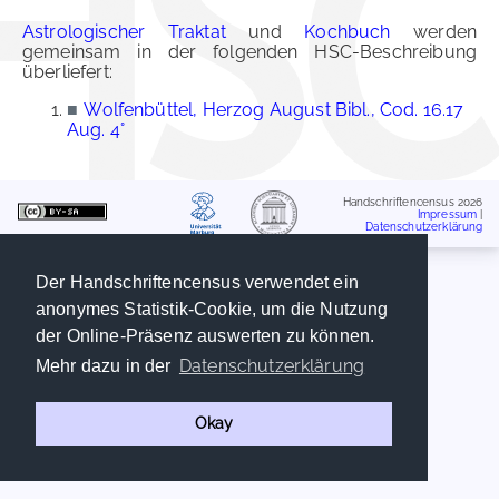
Astrologischer Traktat
und
Kochbuch
werden
gemeinsam in der folgenden HSC-Beschreibung
überliefert:
■
Wolfenbüttel, Herzog August Bibl., Cod. 16.17
Aug. 4°
Handschriftencensus 2026
Impressum
|
Datenschutzerklärung
Der Handschriftencensus verwendet ein
anonymes Statistik-Cookie, um die Nutzung
der Online-Präsenz auswerten zu können.
Datenschutzerklärung
Mehr dazu in der
Okay