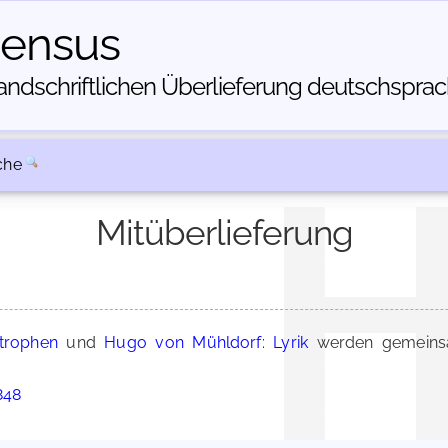
census
dschriftlichen Über­lieferung deutschsprachi
che
Mitüberlieferung
trophen
und
Hugo von Mühldorf: Lyrik
werden gemeinsa
848