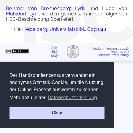
Reinmar von Brennenberg: Lyrik
und
Hugo von
Mühldorf: Lyrik
werden gemeinsam in der folgenden
HSC-Beschreibung überliefert:
■
Heidelberg, Universitätsbibl., Cpg 848
Handschriftencensus 2026
Impressum
|
Datenschutzerklärung
Der Handschriftencensus verwendet ein
anonymes Statistik-Cookie, um die Nutzung
der Online-Präsenz auswerten zu können.
Datenschutzerklärung
Mehr dazu in der
Okay