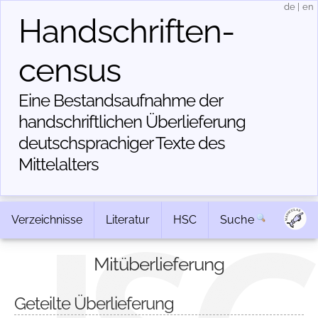
de
|
en
Handschriften­
census
Eine Bestandsaufnahme der
handschriftlichen Über­lieferung
deutschsprachiger Texte des
Mittelalters
Verzeichnisse
Literatur
HSC
Suche
Mitüberlieferung
Geteilte Überlieferung