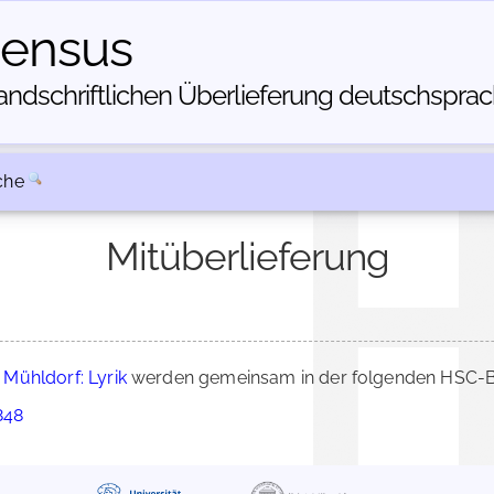
census
dschriftlichen Über­lieferung deutschsprachi
che
Mitüberlieferung
Mühldorf: Lyrik
werden gemeinsam in der folgenden HSC-Be
848