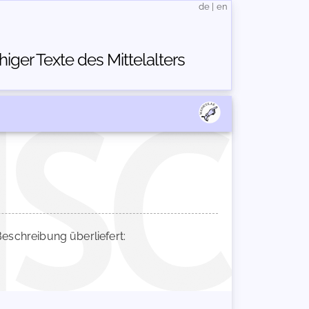
de
|
en
ger Texte des Mittelalters
schreibung überliefert: