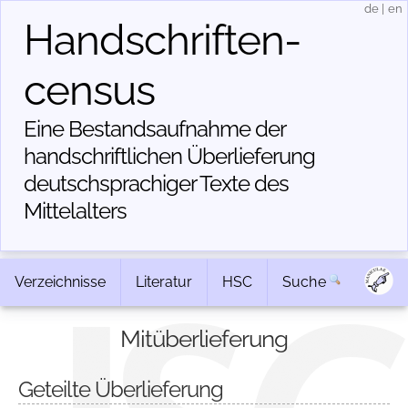
de
|
en
Handschriften­
census
Eine Bestandsaufnahme der
handschriftlichen Über­lieferung
deutschsprachiger Texte des
Mittelalters
Verzeichnisse
Literatur
HSC
Suche
Mitüberlieferung
Geteilte Überlieferung