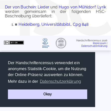
Der von Buchein: Lieder
und
Hugo von Mühldorf: Lyrik
werden gemeinsam in der folgenden HSC-
Beschreibung überliefert:
■
Heidelberg, Universitätsbibl., Cpg 848
Handschriftencensus 2026
Impressum
|
Datenschutzerklärung
Der Handschriftencensus verwendet ein
anonymes Statistik-Cookie, um die Nutzung
der Online-Präsenz auswerten zu können.
Datenschutzerklärung
Mehr dazu in der
Okay