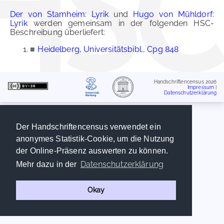
Der von Stamheim: Lyrik
und
Hugo von Mühldorf:
Lyrik
werden gemeinsam in der folgenden HSC-
Beschreibung überliefert:
■
Heidelberg, Universitätsbibl., Cpg 848
Handschriftencensus 2026
Impressum
|
Datenschutzerklärung
Der Handschriftencensus verwendet ein
anonymes Statistik-Cookie, um die Nutzung
der Online-Präsenz auswerten zu können.
Datenschutzerklärung
Mehr dazu in der
Okay