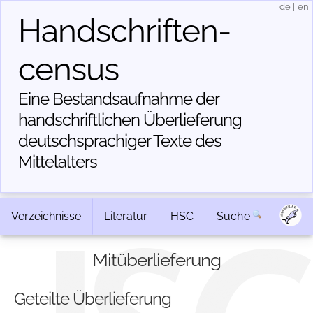
de
|
en
Handschriften­
census
Eine Bestandsaufnahme der
handschriftlichen Über­lieferung
deutschsprachiger Texte des
Mittelalters
Verzeichnisse
Literatur
HSC
Suche
Mitüberlieferung
Geteilte Überlieferung