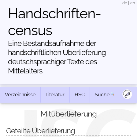
de
|
en
Handschriften­
census
Eine Bestandsaufnahme der
handschriftlichen Über­lieferung
deutschsprachiger Texte des
Mittelalters
Verzeichnisse
Literatur
HSC
Suche
Mitüberlieferung
Geteilte Überlieferung