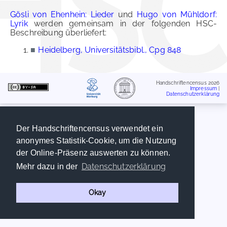
Gösli von Ehenhein: Lieder
und
Hugo von Mühldorf:
Lyrik
werden gemeinsam in der folgenden HSC-
Beschreibung überliefert:
■
Heidelberg, Universitätsbibl., Cpg 848
Handschriftencensus 2026
Impressum
|
Datenschutzerklärung
Der Handschriftencensus verwendet ein
anonymes Statistik-Cookie, um die Nutzung
der Online-Präsenz auswerten zu können.
Datenschutzerklärung
Mehr dazu in der
Okay