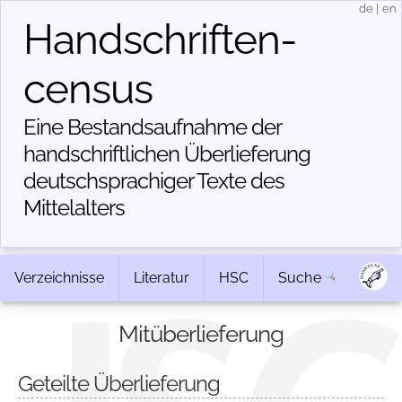
de
|
en
Handschriften­
census
Eine Bestandsaufnahme der
handschriftlichen Über­lieferung
deutschsprachiger Texte des
Mittelalters
Verzeichnisse
Literatur
HSC
Suche
Mitüberlieferung
Geteilte Überlieferung