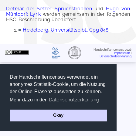
Dietmar der Setzer: Spruchstrophen
und
Hugo von
Mühldorf: Lyrik
werden gemeinsam in der folgenden
HSC-Beschreibung überliefert:
■
Heidelberg, Universitätsbibl., Cpg 848
Handschriftencensus 2026
Impressum
|
Datenschutzerklärung
Der Handschriftencensus verwendet ein
anonymes Statistik-Cookie, um die Nutzung
der Online-Präsenz auswerten zu können.
Datenschutzerklärung
Mehr dazu in der
Okay