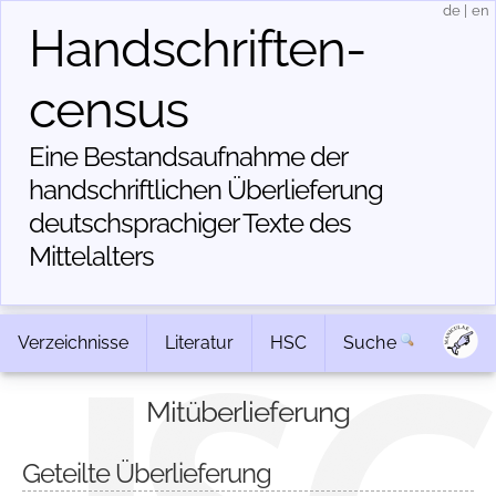
de
|
en
Handschriften­
census
Eine Bestandsaufnahme der
handschriftlichen Über­lieferung
deutschsprachiger Texte des
Mittelalters
Verzeichnisse
Literatur
HSC
Suche
Mitüberlieferung
Geteilte Überlieferung