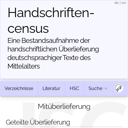
de
|
en
Handschriften­
census
Eine Bestandsaufnahme der
handschriftlichen Über­lieferung
deutschsprachiger Texte des
Mittelalters
Verzeichnisse
Literatur
HSC
Suche
Mitüberlieferung
Geteilte Überlieferung