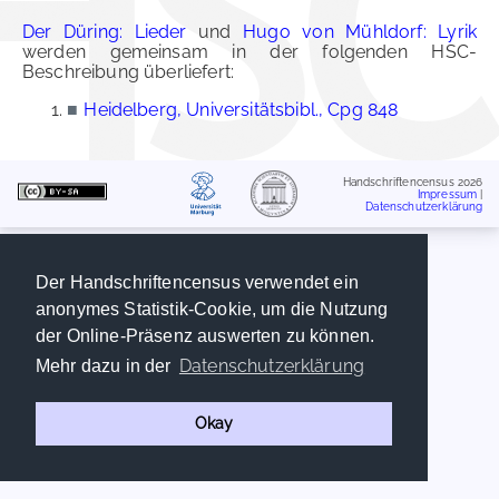
Der Düring: Lieder
und
Hugo von Mühldorf: Lyrik
werden gemeinsam in der folgenden HSC-
Beschreibung überliefert:
■
Heidelberg, Universitätsbibl., Cpg 848
Handschriftencensus 2026
Impressum
|
Datenschutzerklärung
Der Handschriftencensus verwendet ein
anonymes Statistik-Cookie, um die Nutzung
der Online-Präsenz auswerten zu können.
Datenschutzerklärung
Mehr dazu in der
Okay