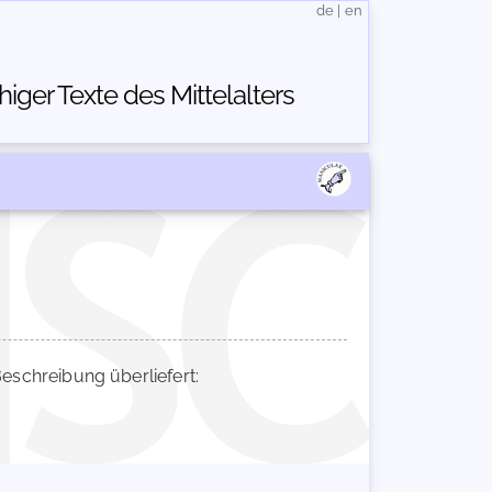
de
|
en
ger Texte des Mittelalters
schreibung überliefert: