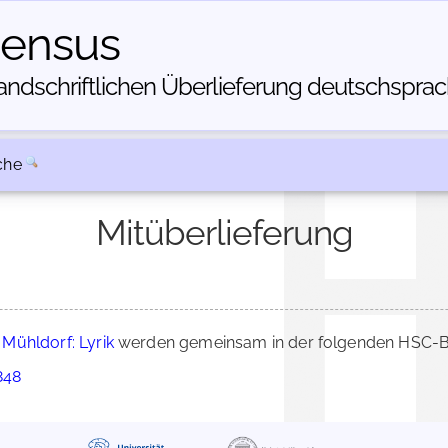
census
dschriftlichen Über­lieferung deutschsprachi
che
Mitüberlieferung
Mühldorf: Lyrik
werden gemeinsam in der folgenden HSC-Be
848