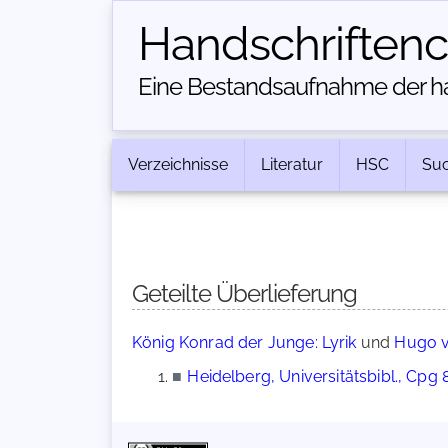
Handschriften­
Eine Bestandsaufnahme der han
Verzeichnisse
Literatur
HSC
Su
Geteilte Überlieferung
König Konrad der Junge: Lyrik
und
Hugo v
■
Heidelberg, Universitätsbibl., Cpg 