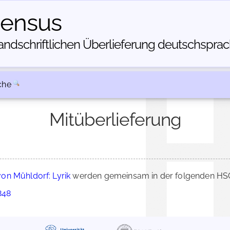
census
dschriftlichen Über­lieferung deutschsprachi
che
Mitüberlieferung
on Mühldorf: Lyrik
werden gemeinsam in der folgenden HSC
848