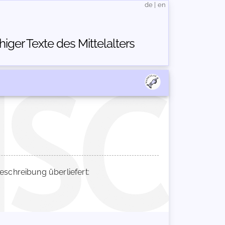
de
|
en
ger Texte des Mittelalters
chreibung überliefert: