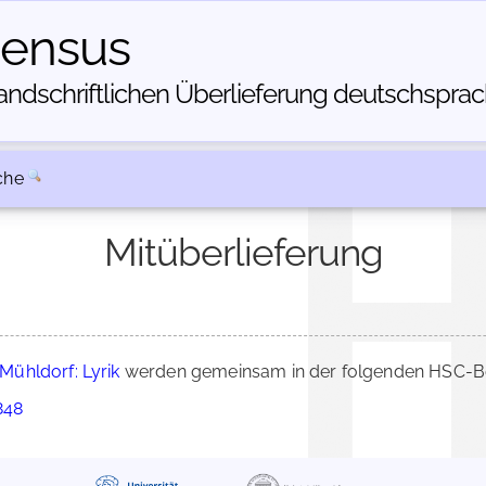
census
dschriftlichen Über­lieferung deutschsprachi
che
Mitüberlieferung
ühldorf: Lyrik
werden gemeinsam in der folgenden HSC-Bes
848