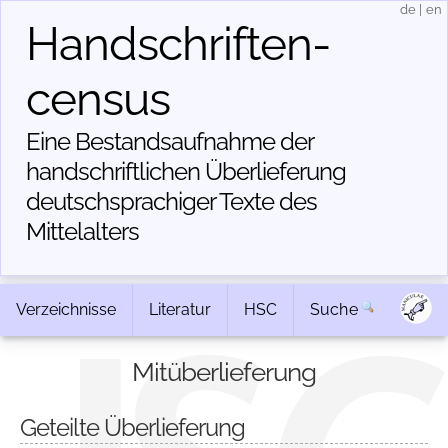
de
|
en
Handschriften­
census
Eine Bestandsaufnahme der
handschriftlichen Über­lieferung
deutschsprachiger Texte des
Mittelalters
Verzeichnisse
Literatur
HSC
Suche
Mitüberlieferung
Geteilte Überlieferung