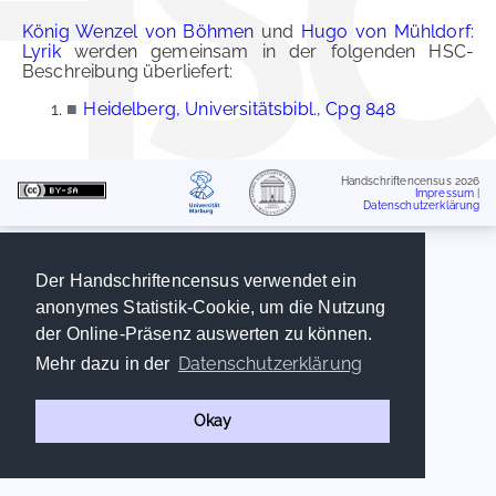
König Wenzel von Böhmen
und
Hugo von Mühldorf:
Lyrik
werden gemeinsam in der folgenden HSC-
Beschreibung überliefert:
■
Heidelberg, Universitätsbibl., Cpg 848
Handschriftencensus 2026
Impressum
|
Datenschutzerklärung
Der Handschriftencensus verwendet ein
anonymes Statistik-Cookie, um die Nutzung
der Online-Präsenz auswerten zu können.
Datenschutzerklärung
Mehr dazu in der
Okay