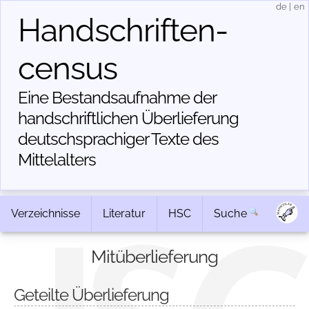
de
|
en
Handschriften­
census
Eine Bestandsaufnahme der
handschriftlichen Über­lieferung
deutschsprachiger Texte des
Mittelalters
Verzeichnisse
Literatur
HSC
Suche
Mitüberlieferung
Geteilte Überlieferung