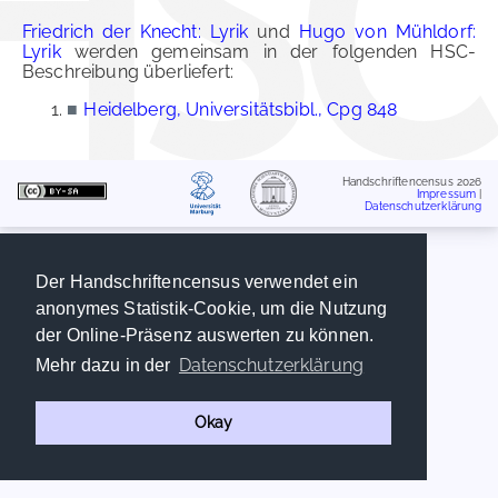
Friedrich der Knecht: Lyrik
und
Hugo von Mühldorf:
Lyrik
werden gemeinsam in der folgenden HSC-
Beschreibung überliefert:
■
Heidelberg, Universitätsbibl., Cpg 848
Handschriftencensus 2026
Impressum
|
Datenschutzerklärung
Der Handschriftencensus verwendet ein
anonymes Statistik-Cookie, um die Nutzung
der Online-Präsenz auswerten zu können.
Datenschutzerklärung
Mehr dazu in der
Okay