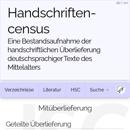
de
|
en
Handschriften­
census
Eine Bestandsaufnahme der
handschriftlichen Über­lieferung
deutschsprachiger Texte des
Mittelalters
Verzeichnisse
Literatur
HSC
Suche
Mitüberlieferung
Geteilte Überlieferung