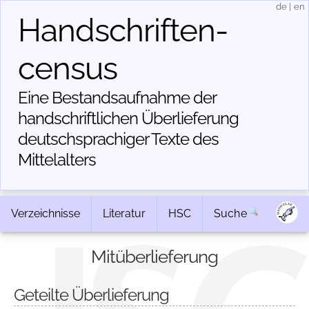
de
|
en
Handschriften­
census
Eine Bestandsaufnahme der
handschriftlichen Über­lieferung
deutschsprachiger Texte des
Mittelalters
Verzeichnisse
Literatur
HSC
Suche
Mitüberlieferung
Geteilte Überlieferung