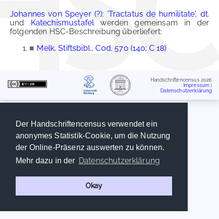
Johannes von Speyer (?): 'Tractatus de humilitate', dt.
und
Katechismustafel
werden gemeinsam in der
folgenden HSC-Beschreibung überliefert:
■
Melk, Stiftsbibl., Cod. 570 (140; C 18)
Handschriftencensus 2026
Impressum
|
Datenschutzerklärung
Der Handschriftencensus verwendet ein
anonymes Statistik-Cookie, um die Nutzung
der Online-Präsenz auswerten zu können.
Datenschutzerklärung
Mehr dazu in der
Okay