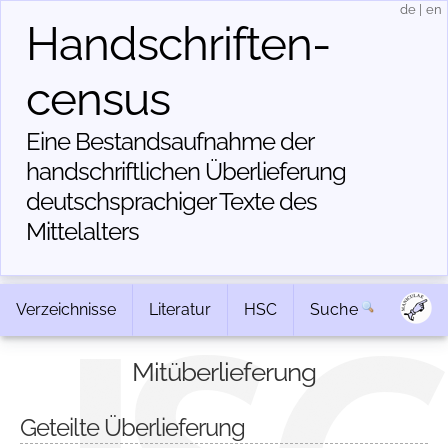
de
|
en
Handschriften­
census
Eine Bestandsaufnahme der
handschriftlichen Über­lieferung
deutschsprachiger Texte des
Mittelalters
Verzeichnisse
Literatur
HSC
Suche
Mitüberlieferung
Geteilte Überlieferung