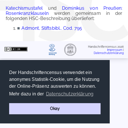
Katechismustafel
und
Dominikus von Preußen:
Rosenkranzklauseln
werden gemeinsam in der
folgenden HSC-Beschreibung überliefert:
■
Admont, Stiftsbibl., Cod. 795
Handschriftencensus 2026
Impressum
|
Datenschutzerklärung
Der Handschriftencensus verwendet ein
anonymes Statistik-Cookie, um die Nutzung
der Online-Präsenz auswerten zu können.
Datenschutzerklärung
Mehr dazu in der
Okay