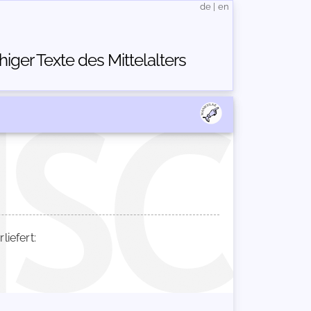
de
|
en
ger Texte des Mittelalters
iefert: