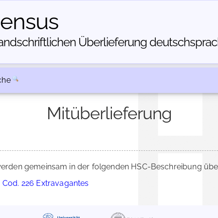
census
dschriftlichen Über­lieferung deutschsprachi
che
Mitüberlieferung
erden gemeinsam in der folgenden HSC-Beschreibung überl
, Cod. 226 Extravagantes