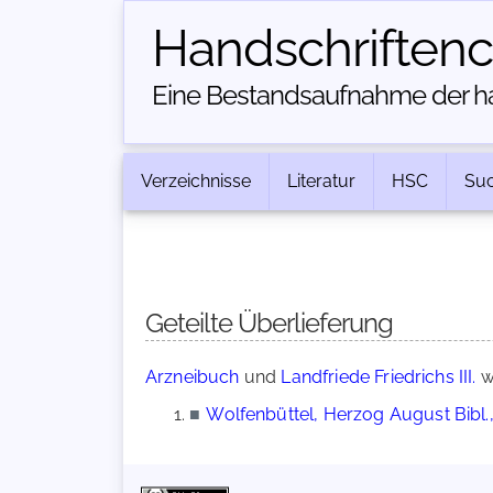
Handschriften­
Eine Bestandsaufnahme der han
Verzeichnisse
Literatur
HSC
Su
Geteilte Überlieferung
Arzneibuch
und
Landfriede Friedrichs III.
w
■
Wolfenbüttel, Herzog August Bibl.