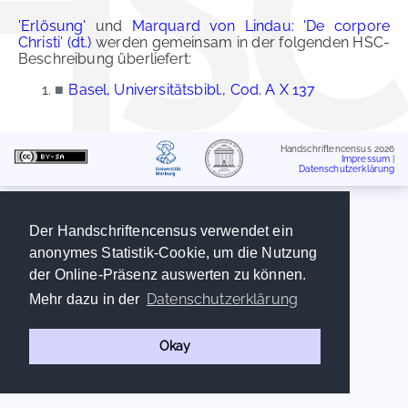
'Erlösung'
und
Marquard von Lindau: 'De corpore
Christi' (dt.)
werden gemeinsam in der folgenden HSC-
Beschreibung überliefert:
■
Basel, Universitätsbibl., Cod. A X 137
Handschriftencensus 2026
Impressum
|
Datenschutzerklärung
Der Handschriftencensus verwendet ein
anonymes Statistik-Cookie, um die Nutzung
der Online-Präsenz auswerten zu können.
Datenschutzerklärung
Mehr dazu in der
Okay