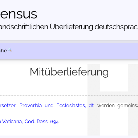
census
dschriftlichen Über­lieferung deutschsprachi
che
Mitüberlieferung
rsetzer: Proverbia und Ecclesiastes, dt.
werden gemeinsa
a Vaticana, Cod. Ross. 694