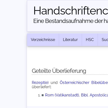
Handschriften­
Eine Bestandsaufnahme der han
Verzeichnisse
Literatur
HSC
Su
Geteilte Überlieferung
Rezept(e)
und
Österreichischer Bibelübe
überliefert:
■
Rom (Vatikanstadt), Bibl. Apostolic