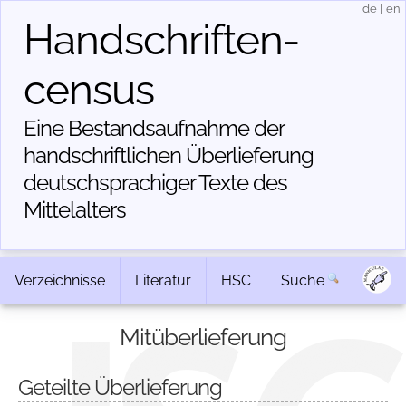
de
|
en
Handschriften­
census
Eine Bestandsaufnahme der
handschriftlichen Über­lieferung
deutschsprachiger Texte des
Mittelalters
Verzeichnisse
Literatur
HSC
Suche
Mitüberlieferung
Geteilte Überlieferung