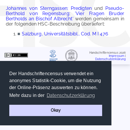
Johannes von Sterngassen: Predigten
und
Pseudo-
Berthold von Regensburg: 'Vier Fragen Bruder
Bertholds an Bischof Albrecht'
werden gemeinsam in
der folgenden HSC-Beschreibung überliefert:
■
Salzburg, Universitätsbibl., Cod. M I 476
Handschriftencensus 2026
Impressum
|
Datenschutzerklärung
Der Handschriftencensus verwendet ein
anonymes Statistik-Cookie, um die Nutzung
der Online-Präsenz auswerten zu können.
Datenschutzerklärung
Mehr dazu in der
Okay