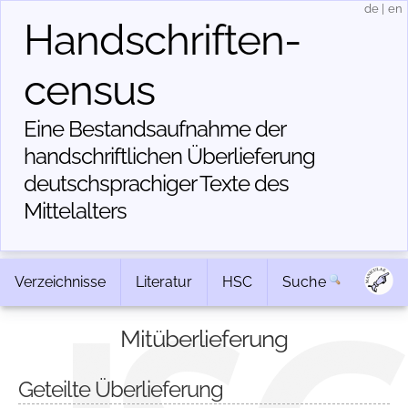
de
|
en
Handschriften­
census
Eine Bestandsaufnahme der
handschriftlichen Über­lieferung
deutschsprachiger Texte des
Mittelalters
Verzeichnisse
Literatur
HSC
Suche
Mitüberlieferung
Geteilte Überlieferung