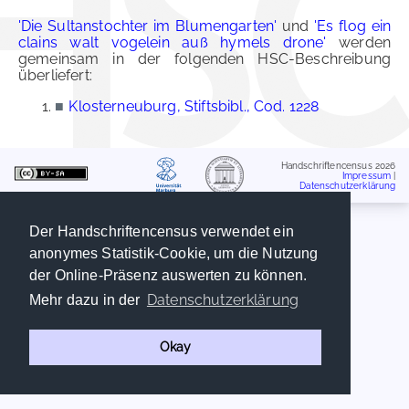
'Die Sultanstochter im Blumengarten'
und
'Es flog ein
clains walt vogelein auß hymels drone'
werden
gemeinsam in der folgenden HSC-Beschreibung
überliefert:
■
Klosterneuburg, Stiftsbibl., Cod. 1228
Handschriftencensus 2026
Impressum
|
Datenschutzerklärung
Der Handschriftencensus verwendet ein
anonymes Statistik-Cookie, um die Nutzung
der Online-Präsenz auswerten zu können.
Datenschutzerklärung
Mehr dazu in der
Okay