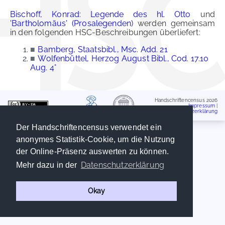
Bischoff, Konrad: Legende des hl. Otto
und
'Bartholomäus' (Prosalegenden)
werden gemeinsam
in den folgenden HSC-Beschreibungen überliefert:
■
Bamberg, Staatsbibl., Msc. Add. 21
■
Wolfenbüttel, Herzog August Bibl., Cod. 17.10
Aug. 4°
Handschriftencensus 2026
Impressum
|
Datenschutzerklärung
Der Handschriftencensus verwendet ein
anonymes Statistik-Cookie, um die Nutzung
der Online-Präsenz auswerten zu können.
Datenschutzerklärung
Mehr dazu in der
Okay