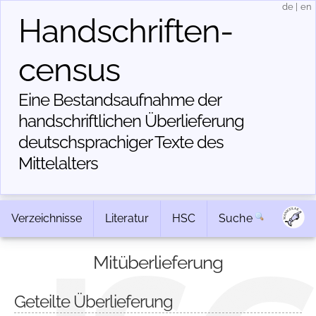
de
|
en
Handschriften­
census
Eine Bestandsaufnahme der
handschriftlichen Über­lieferung
deutschsprachiger Texte des
Mittelalters
Verzeichnisse
Literatur
HSC
Suche
Mitüberlieferung
Geteilte Überlieferung