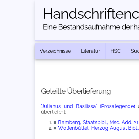
Handschriften­
Eine Bestandsaufnahme der han
Verzeichnisse
Literatur
HSC
Su
Geteilte Überlieferung
'Julianus und Basilissa' (Prosalegende)
überliefert:
■
Bamberg, Staatsbibl., Msc. Add. 21
■
Wolfenbüttel, Herzog August Bibl.,