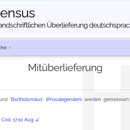
census
dschriftlichen Über­lieferung deutschsprachi
che
Mitüberlieferung
und
'Bartholomäus' (Prosalegenden)
werden gemeinsam 
 Cod. 17.10 Aug. 4°