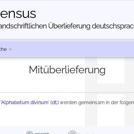
census
dschriftlichen Über­lieferung deutschsprachi
che
Mitüberlieferung
d
'Alphabetum divinum' (dt.)
werden gemeinsam in der folgen