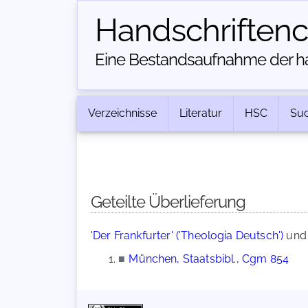
Handschriften­
Eine Bestandsaufnahme der han
Verzeichnisse
Literatur
HSC
Su
Geteilte Überlieferung
'Der Frankfurter' ('Theologia Deutsch')
un
■
München, Staatsbibl., Cgm 854