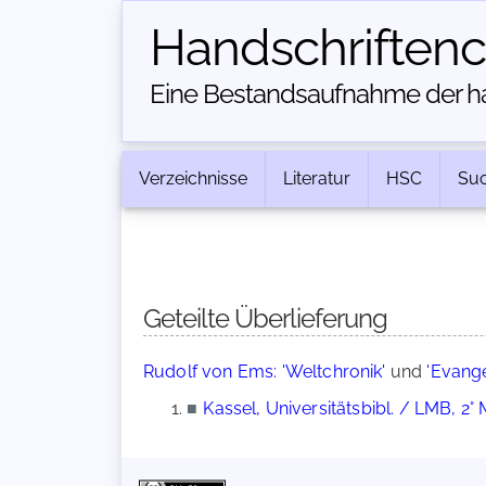
Handschriften­
Eine Bestandsaufnahme der han
Verzeichnisse
Literatur
HSC
Su
Geteilte Überlieferung
Rudolf von Ems: 'Weltchronik'
und
'Evange
■
Kassel, Universitätsbibl. / LMB, 2° M