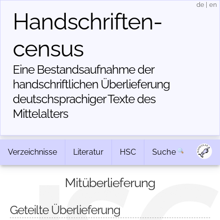
de
|
en
Handschriften­
census
Eine Bestandsaufnahme der
handschriftlichen Über­lieferung
deutschsprachiger Texte des
Mittelalters
Verzeichnisse
Literatur
HSC
Suche
Mitüberlieferung
Geteilte Überlieferung