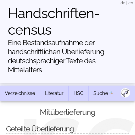
de
|
en
Handschriften­
census
Eine Bestandsaufnahme der
handschriftlichen Über­lieferung
deutschsprachiger Texte des
Mittelalters
Verzeichnisse
Literatur
HSC
Suche
Mitüberlieferung
Geteilte Überlieferung