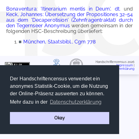
Bonaventura: 'Itinerarium mentis in Deum', dt.
und
Keck, Johannes: Übersetzung der Propositiones 32-54
aus dem 'Decaperotision' (Zehnfragentraktat) durch
den Tegernseer Anonymus
werden gemeinsam in der
folgenden HSC-Beschreibung überliefert:
■
München, Staatsbibl., Cgm 778
Handschriftencensus 2026
Impressum
|
Datenschutzerklärung
Der Handschriftencensus verwendet ein
anonymes Statistik-Cookie, um die Nutzung
der Online-Präsenz auswerten zu können.
Datenschutzerklärung
Mehr dazu in der
Okay